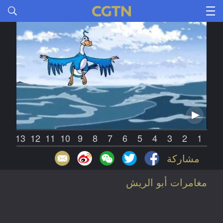
14
13
12
11
10
9
8
7
6
5
4
3
2
1
مشاركة
مغامرات أبو الريش