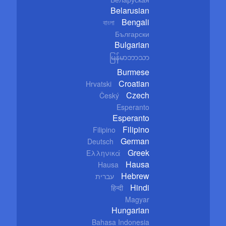
Belarusian
Bengali
বাংলা
Български
Bulgarian
မြန်မာဘာသာ
Burmese
Croatian
Hrvatski
Czech
Český
Esperanto
Esperanto
Filipino
Filipino
German
Deutsch
Greek
Ελληνικά
Hausa
Hausa
Hebrew
עברית
Hindi
हिन्दी
Magyar
Hungarian
Bahasa Indonesia