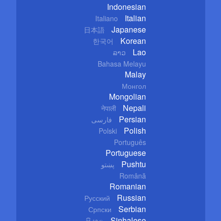
Indonesian
Italian
Italiano
Japanese
日本語
Korean
한국어
Lao
ລາວ
Bahasa Melayu
Malay
Монгол
Mongolian
Nepali
नेपाली
Persian
فارسی
Polish
Polski
Português
Portuguese
Pushtu
پښتو
Română
Romanian
Russian
Русский
Serbian
Српски
Sinhalese
සිංහල