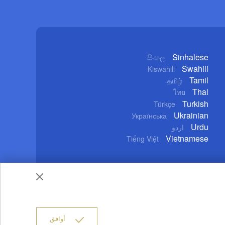
Sinhalese
සිංහල
Swahili
Kiswahili
Tamil
தமிழ்
Thai
ไทย
Turkish
Türkçe
Ukrainian
Українська
Urdu
اردو
Vietnamese
Tiếng Việt
خدام
حقوق النشر
سياسة الخصوصية
من نحن
أوافق