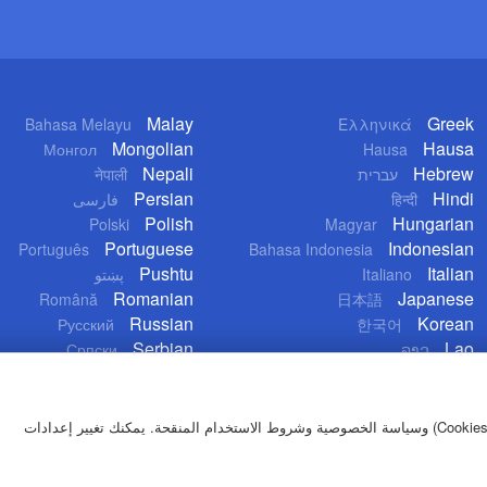
Malay
Greek
Bahasa Melayu
Ελληνικά
Mongolian
Hausa
Монгол
Hausa
Nepali
Hebrew
नेपाली
עברית
Persian
Hindi
فارسی
हिन्दी
Polish
Hungarian
Polski
Magyar
Portuguese
Indonesian
Português
Bahasa Indonesia
Pushtu
Italian
پښتو
Italiano
Romanian
Japanese
Română
日本語
Russian
Korean
Русский
한국어
Serbian
Lao
Српски
ລາວ
بمواصلة تصفح موقعنا، توافق على استخدامنا لملفات تعريف الارتباط (Cookies) وسياسة الخصوصية وشروط الاستخدام المنقحة. يمكنك تغيير إعدادات
تعليمات الاست
China Radio Internation