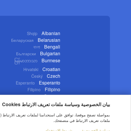
Albanian
Shqip
Belarusian
Беларуская
Bengali
বাংলা
Bulgarian
Български
Burmese
မြန်မာဘာသာ
Croatian
Hrvatski
Czech
Český
Esperanto
Esperanto
Filipino
Filipino
German
Deutsch
بيان الخصوصية وسياسة ملفات تعريف الارتباط Cookies
ملفات تعريف الارتباط في متصفحك.
al.CRI. All Rights Reserved.16A Shijingshan Road, Beijing, China
سياسة الخصوصية
شروط الاستخدام