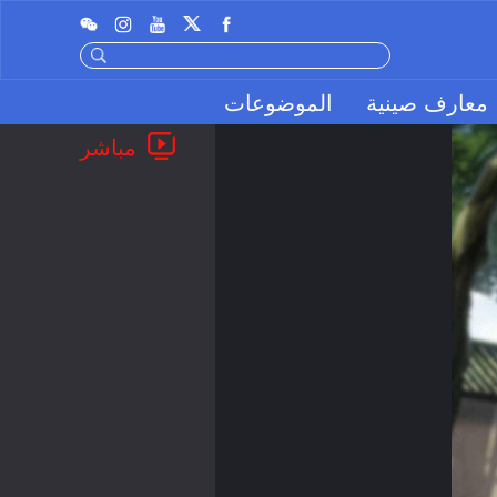
معارف صينية
الموضوعات
مباشر