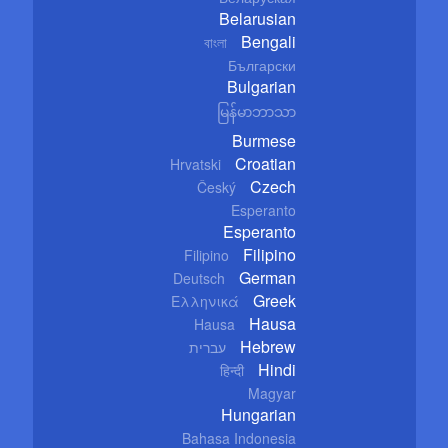
Belarusian
Bengali
বাংলা
Български
Bulgarian
မြန်မာဘာသာ
Burmese
Croatian
Hrvatski
Czech
Český
Esperanto
Esperanto
Filipino
Filipino
German
Deutsch
Greek
Ελληνικά
Hausa
Hausa
Hebrew
עברית
Hindi
हिन्दी
Magyar
Hungarian
Bahasa Indonesia