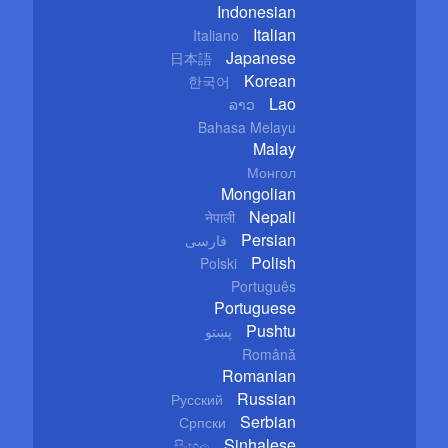
Indonesian
Italian
Italiano
Japanese
日本語
Korean
한국어
Lao
ລາວ
Bahasa Melayu
Malay
Монгол
Mongolian
Nepali
नेपाली
Persian
فارسی
Polish
Polski
Português
Portuguese
Pushtu
پښتو
Română
Romanian
Russian
Русский
Serbian
Српски
Sinhalese
සිංහල