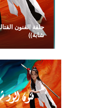
حلقة الفنون القتال
شابة))