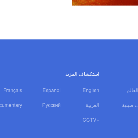
استكشاف المزيد
العالم
English
Español
Français
 صينية
العربية
Русский
cumentary
CCTV+