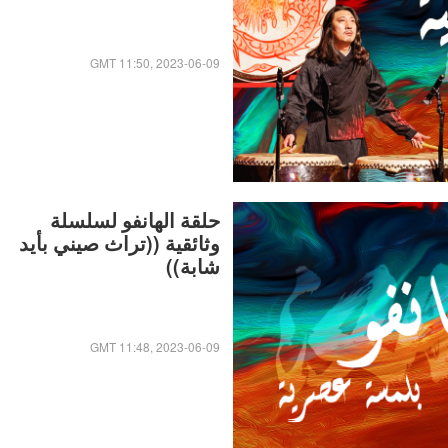
GMT 11:50, 2023-06-09
حلقة الهانفو لسلسلة
وثائقية ((تراث صيني بأيد
شابة))
GMT 11:48, 2023-06-09