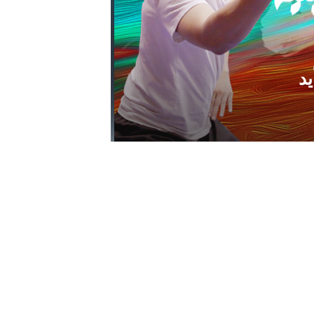
يد
حلقة حلوى ا