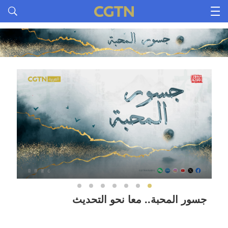
جسور المحبة.. معا نحو التحديث
جسو