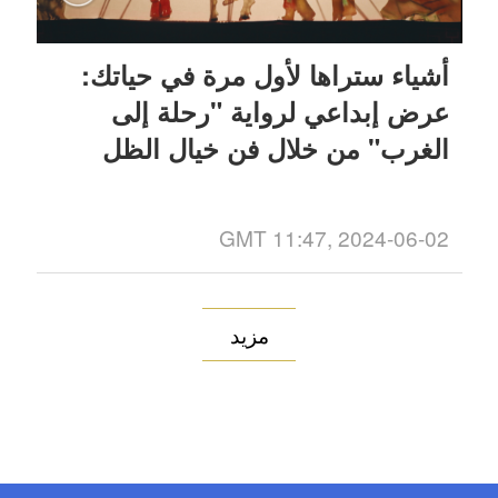
أشياء ستراها لأول مرة في حياتك:
عرض إبداعي لرواية "رحلة إلى
الغرب" من خلال فن خيال الظل
GMT 11:47, 2024-06-02
مزيد