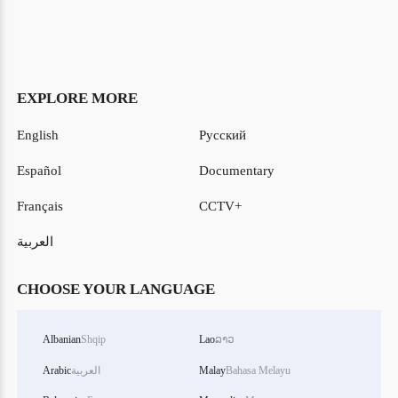
EXPLORE MORE
English
Русский
Español
Documentary
Français
CCTV+
العربية
CHOOSE YOUR LANGUAGE
Albanian
Shqip
Lao
ລາວ
Bahasa Melayu
Malay
العربية
Arabic