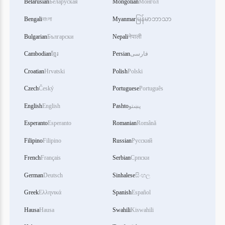
Belarusian
Беларуская
Mongolian
Монгол
Bengali
বাংলা
Myanmar
မြန်မာဘာသာ
Bulgarian
Български
Nepali
नेपाली
فارسی
Persian
ខ្មែរ
Cambodian
Croatian
Hrvatski
Polish
Polski
Czech
Český
Portuguese
Português
پښتو
Pashto
English
English
Esperanto
Esperanto
Romanian
Română
Filipino
Filipino
Russian
Русский
French
Français
Serbian
Српски
German
Deutsch
Sinhalese
සිංහල
Greek
Ελληνικά
Spanish
Español
Hausa
Hausa
Swahili
Kiswahili