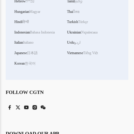
தமிழ்
Tamil
עברית
Hebrew
Hungarian
Magyar
Thai
ไทย
Hindi
हिन्दी
Turkish
Türkçe
Indonesian
Bahasa Indonesia
Ukrainian
Українська
اردو
Urdu
Italiano
Italian
Japanese
日本語
Vietnamese
Tiếng Việt
Korean
한국어
FOLLOW CGTN
DOWNLOAD OUR APP