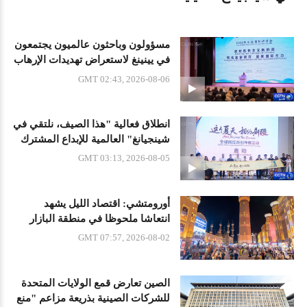
مسؤولون وباحثون عالميون يجتمعون
في يينينغ لاستعراض تهديدات الإرهاب
GMT 02:43, 2026-08-06
انطلاق فعالية "هذا الصيف، نلتقي في
شينجيانغ" العالمية للإبداع المشترك
بمشاركة المؤثرين الرقميين
GMT 03:13, 2026-08-05
أورومتشي: اقتصاد الليل يشهد
انتعاشا ملحوظا في منطقة البازار
الكبير السياحية
GMT 07:57, 2026-08-02
الصين تعارض قمع الولايات المتحدة
للشركات الصينية بذريعة مزاعم "منع