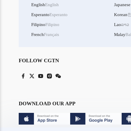
English
English
Japanese
Esperanto
Esperanto
Korean
Filipino
Filipino
Lao
ລາວ
French
Français
Malay
Ba
FOLLOW CGTN
DOWNLOAD OUR APP