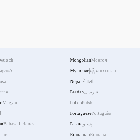
eutsch
Mongolian
Монгол
ληνικά
Myanmar
မြန်မာဘာသာ
usa
Nepali
नेपाली
עברי
Persian
فارسی
an
Magyar
Polish
Polski
ी
Portuguese
Português
an
Bahasa Indonesia
Pashto
پښتو
liano
Romanian
Română