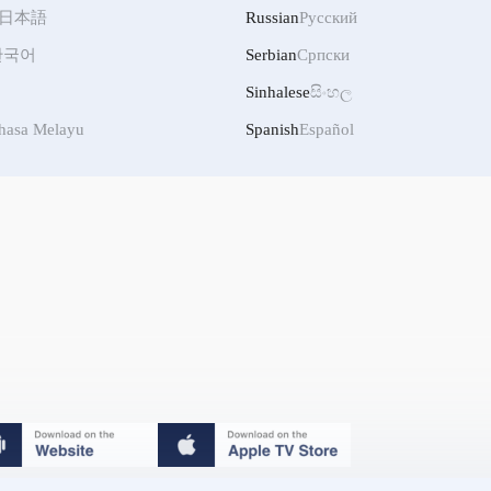
日本語
Russian
Русский
한국어
Serbian
Српски
Sinhalese
සිංහල
hasa Melayu
Spanish
Español