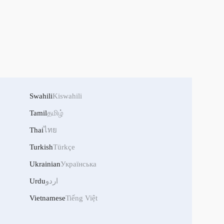
Swahili
Kiswahili
Tamil
தமிழ்
Thai
ไทย
Turkish
Türkçe
Ukrainian
Українська
Urdu
اردو
Vietnamese
Tiếng Việt