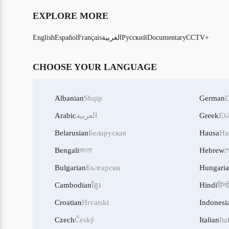
EXPLORE MORE
English
Español
Français
العربية
Русский
Documentary
CCTV+
CHOOSE YOUR LANGUAGE
Albanian
Shqip
German
D
Arabic
العربية
Greek
Ελ
Belarusian
Беларуская
Hausa
Ha
Bengali
বাংলা
Hebrew
ת
Bulgarian
Български
Hungari
Cambodian
ខ្មែរ
Hindi
हिन्द
Croatian
Hrvatski
Indonesi
Czech
Český
Italian
Ita