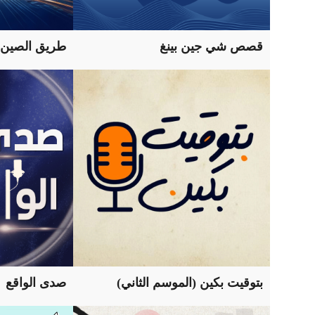
قصص شي جين بينغ
طريق الصين
بتوقيت بكين (الموسم الثاني)
صدى الواقع