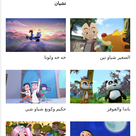
تشيان
الصغير شياو تين
خه خه ولوتا
باندا والقوفز
حكيم وكونغ شياو شي