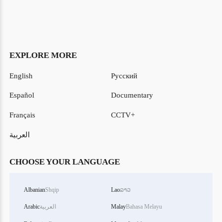
EXPLORE MORE
English
Русский
Español
Documentary
Français
CCTV+
العربية
CHOOSE YOUR LANGUAGE
Albanian
Shqip
Lao
ລາວ
Arabic
العربية
Malay
Bahasa Melayu