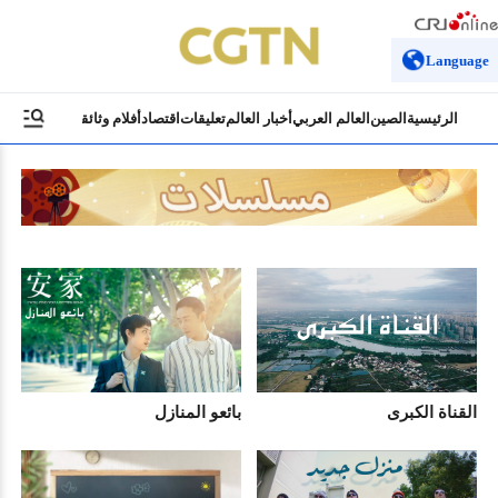
Language
الرئيسية
الصين
العالم العربي
أخبار العالم
تعليقات
اقتصاد
أفلام وثائقية
ثقافة وسياح
القناة الكبرى
بائعو المنازل