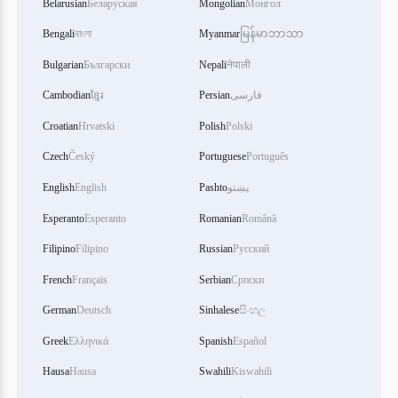
Belarusian
Беларуская
Mongolian
Монгол
Bengali
বাংলা
Myanmar
မြန်မာဘာသာ
Bulgarian
Български
Nepali
नेपाली
Cambodian
ខ្មែរ
Persian
فارسی
Croatian
Hrvatski
Polish
Polski
Czech
Český
Portuguese
Português
English
English
Pashto
پښتو
Esperanto
Esperanto
Romanian
Română
Filipino
Filipino
Russian
Русский
French
Français
Serbian
Српски
German
Deutsch
Sinhalese
සිංහල
Greek
Ελληνικά
Spanish
Español
Hausa
Hausa
Swahili
Kiswahili