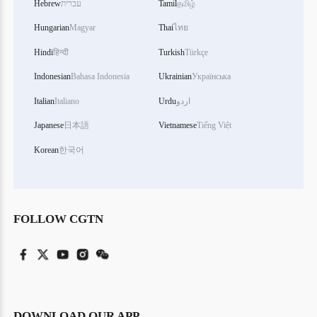
Hebrew
עברית
Tamil
தமிழ்
Hungarian
Magyar
Thai
ไทย
Hindi
हिन्दी
Turkish
Türkçe
Indonesian
Bahasa Indonesia
Ukrainian
Українська
Italian
Italiano
Urdu
اردو
Japanese
日本語
Vietnamese
Tiếng Việt
Korean
한국어
FOLLOW CGTN
DOWNLOAD OUR APP