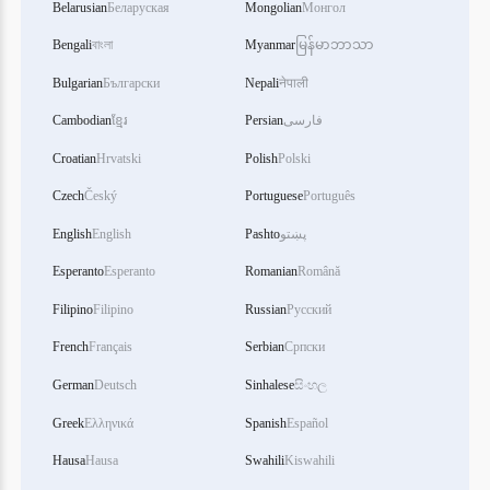
Belarusian
Беларуская
Mongolian
Монгол
Bengali
বাংলা
Myanmar
မြန်မာဘာသာ
Bulgarian
Български
Nepali
नेपाली
فارسی
Persian
ខ្មែរ
Cambodian
Croatian
Hrvatski
Polish
Polski
Czech
Český
Portuguese
Português
پښتو
Pashto
English
English
Esperanto
Esperanto
Romanian
Română
Filipino
Filipino
Russian
Русский
French
Français
Serbian
Српски
German
Deutsch
Sinhalese
සිංහල
Greek
Ελληνικά
Spanish
Español
Hausa
Hausa
Swahili
Kiswahili