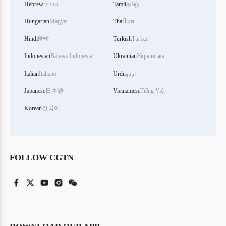
தமிழ்
Tamil
עברית
Hebrew
Hungarian
Magyar
Thai
ไทย
Hindi
हिन्दी
Turkish
Türkçe
Indonesian
Bahasa Indonesia
Ukrainian
Українська
اردو
Urdu
Italiano
Italian
Japanese
日本語
Vietnamese
Tiếng Việt
Korean
한국어
FOLLOW CGTN