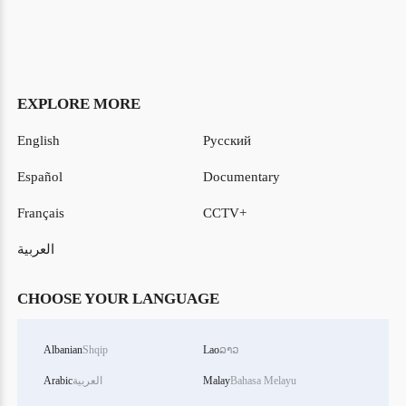
EXPLORE MORE
English
Русский
Español
Documentary
Français
CCTV+
العربية
CHOOSE YOUR LANGUAGE
Albanian
Shqip
Lao
ລາວ
Bahasa Melayu
Malay
العربية
Arabic