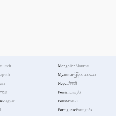
eutsch
Mongolian
Монгол
ληνικά
Myanmar
မြန်မာဘာသာ
usa
Nepali
नेपाली
فارسی
Persian
עברי
an
Magyar
Polish
Polski
ी
Portuguese
Português