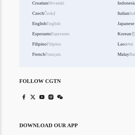
Croatian
Hrvatski
Indonesi
Czech
Český
Italian
Ita
English
English
Japanese
Esperanto
Esperanto
Korean
Filipino
Filipino
Lao
ລາວ
French
Français
Malay
Ba
FOLLOW CGTN
DOWNLOAD OUR APP