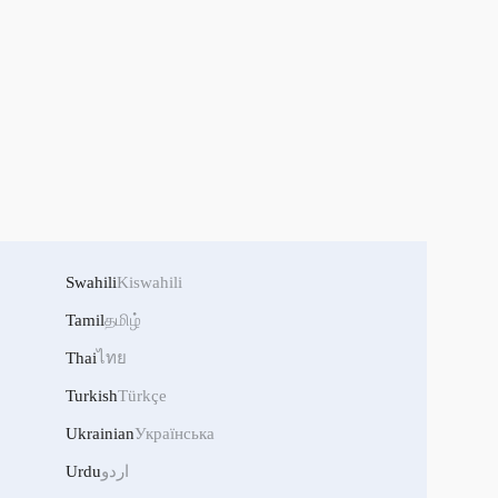
Swahili
Kiswahili
Tamil
தமிழ்
Thai
ไทย
Turkish
Türkçe
Ukrainian
Українська
اردو
Urdu