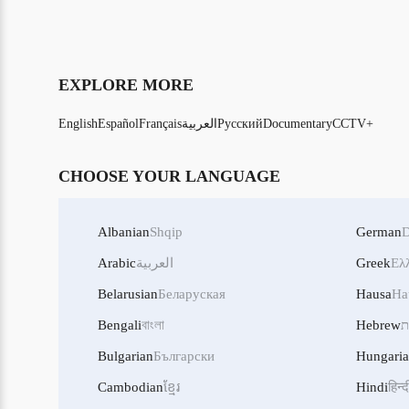
EXPLORE MORE
CCTV+
Documentary
Русский
العربية
Français
Español
English
CHOOSE YOUR LANGUAGE
Albanian
Shqip
German
D
Ελ
Greek
العربية
Arabic
Belarusian
Беларуская
Hausa
Ha
ת
Hebrew
বাংলা
Bengali
Bulgarian
Български
Hungari
Cambodian
ខ្មែរ
Hindi
हिन्द