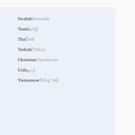
Swahili
Kiswahili
Tamil
தமிழ்
Thai
ไทย
Turkish
Türkçe
Ukrainian
Українська
اردو
Urdu
Vietnamese
Tiếng Việt