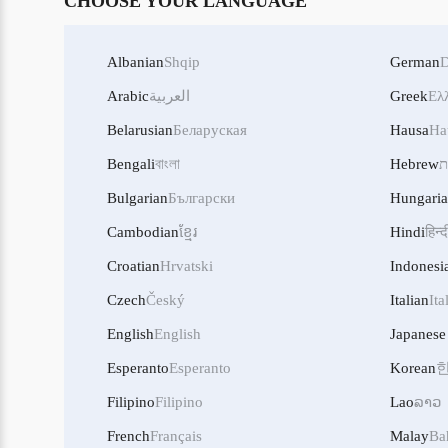
CHOOSE YOUR LANGUAGE
Albanian
Shqip
German
D
Ελ
Greek
العربية
Arabic
Belarusian
Беларуская
Hausa
Ha
ת
Hebrew
বাংলা
Bengali
Bulgarian
Български
Hungari
Cambodian
ខ្មែរ
Hindi
हिन्द
Croatian
Hrvatski
Indonesi
Czech
Český
Italian
Ita
English
English
Japanese
Esperanto
Esperanto
Korean
Filipino
Filipino
Lao
ລາວ
French
Français
Malay
Ba