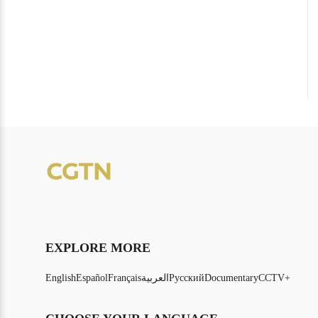
EXPLORE MORE
CCTV+
Documentary
Русский
العربية
Français
Español
English