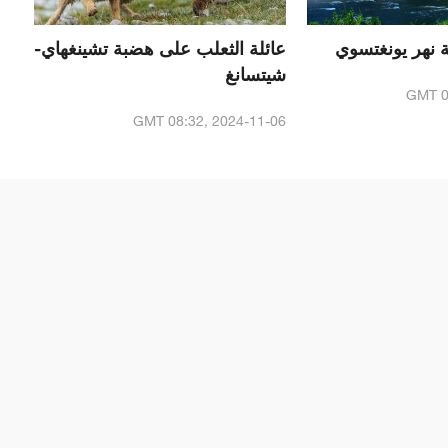
عائلة الثعلب على هضبة تشينغهاي-
شيتسانغ
GMT 0
GMT 08:32, 2024-11-06