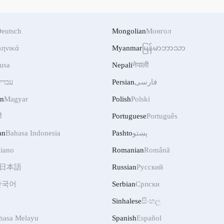
eutsch
Mongolian
Монгол
ληνικά
Myanmar
မြန်မာဘာသာ
usa
Nepali
नेपाली
فارسی
Persian
עברי
an
Magyar
Polish
Polski
ी
Portuguese
Português
پښتو
Pashto
Bahasa Indonesia
an
liano
Romanian
Română
日本語
Russian
Русский
한국어
Serbian
Српски
Sinhalese
සිංහල
hasa Melayu
Spanish
Español