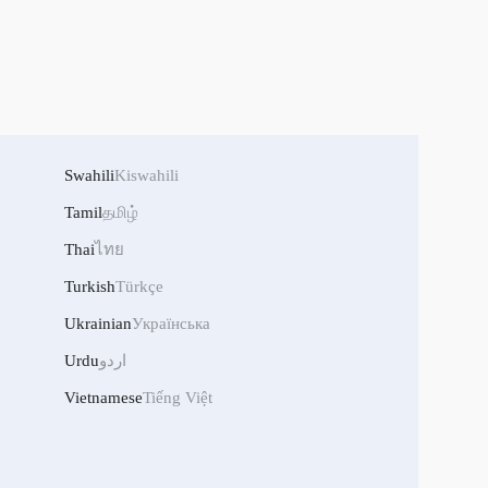
Swahili
Kiswahili
Tamil
தமிழ்
Thai
ไทย
Turkish
Türkçe
Ukrainian
Українська
اردو
Urdu
Vietnamese
Tiếng Việt