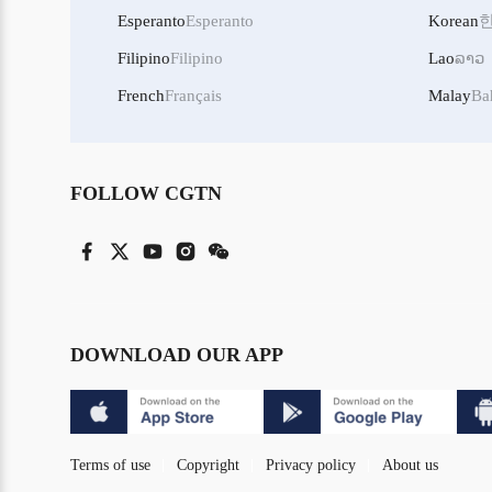
Esperanto
Esperanto
Korean
Filipino
Filipino
Lao
ລາວ
French
Français
Malay
Ba
FOLLOW CGTN
DOWNLOAD OUR APP
Terms of use
Copyright
Privacy policy
About us