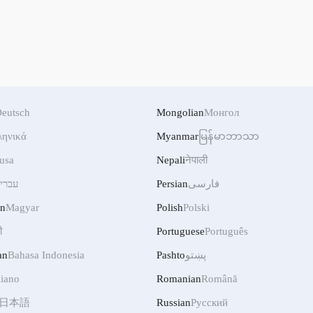
eutsch
Mongolian
Монгол
ληνικά
Myanmar
မြန်မာဘာသာ
usa
Nepali
नेपाली
فارسی
Persian
עברי
an
Magyar
Polish
Polski
ी
Portuguese
Português
پښتو
Pashto
Bahasa Indonesia
an
liano
Romanian
Română
日本語
Russian
Русский