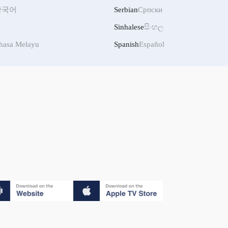
한국어
Serbian
Српски
Sinhalese
සිංහල
hasa Melayu
Spanish
Español