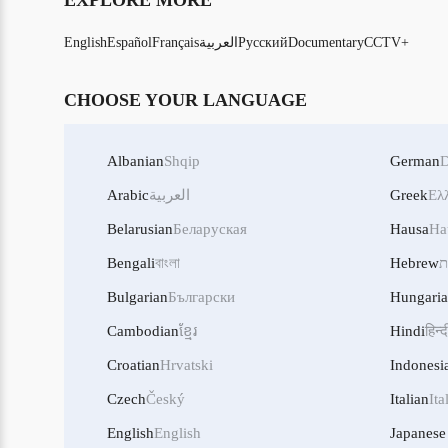
EXPLORE MORE
CCTV+
Documentary
Русский
العربية
Français
Español
English
CHOOSE YOUR LANGUAGE
Albanian
Shqip
German
D
Ελ
Greek
العربية
Arabic
Belarusian
Беларуская
Hausa
Ha
ת
Hebrew
বাংলা
Bengali
Bulgarian
Български
Hungari
Cambodian
ខ្មែរ
Hindi
हिन्द
Croatian
Hrvatski
Indonesi
Czech
Český
Italian
Ita
English
English
Japanese