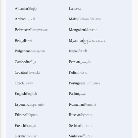
Albanian
Shqip
Lao
ລາວ
Bahasa Melayu
Malay
العربية
Arabic
Belarusian
Беларуская
Mongolian
Монгол
Bengali
বাংলা
Myanmar
မြန်မာဘာသာ
Bulgarian
Български
Nepali
नेपाली
فارسی
Persian
ខ្មែរ
Cambodian
Croatian
Hrvatski
Polish
Polski
Czech
Český
Portuguese
Português
پښتو
Pashto
English
English
Esperanto
Esperanto
Romanian
Română
Filipino
Filipino
Russian
Русский
French
Français
Serbian
Српски
German
Deutsch
Sinhalese
සිංහල