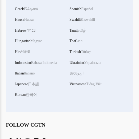
Greek
Ελληνικά
Spanish
Español
Hausa
Hausa
Swahili
Kiswahili
தமிழ்
Tamil
עברית
Hebrew
Hungarian
Magyar
Thai
ไทย
Hindi
हिन्दी
Turkish
Türkçe
Indonesian
Bahasa Indonesia
Ukrainian
Українська
اردو
Urdu
Italiano
Italian
Japanese
日本語
Vietnamese
Tiếng Việt
Korean
한국어
FOLLOW CGTN