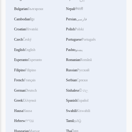
Bulgarian
Български
Nepali
नेपाली
فارسی
Persian
ខ្មែរ
Cambodian
Croatian
Hrvatski
Polish
Polski
Czech
Český
Portuguese
Português
پښتو
Pashto
English
English
Esperanto
Esperanto
Romanian
Română
Filipino
Filipino
Russian
Русский
French
Français
Serbian
Српски
German
Deutsch
Sinhalese
සිංහල
Greek
Ελληνικά
Spanish
Español
Hausa
Hausa
Swahili
Kiswahili
தமிழ்
Tamil
עברית
Hebrew
Hungarian
Magyar
Thai
ไทย