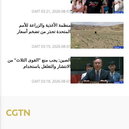
الصيفي
GMT 03:21, 2026-08-07
منظمة الأغذية والزراعة للأمم
المتحدة تحذر من تضخم أسعار
المواد الغذائية وسط الصراعات
المستمرة والطقس القاسي
GMT 03:19, 2026-08-07
الصين: يجب منع "القوى الثلاث" من
الانتشار والتغلغل باستخدام
التكنولوجيا الناشئة
GMT 03:18, 2026-08-07