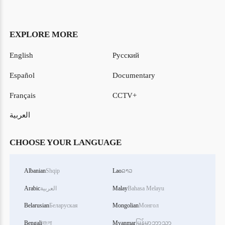
EXPLORE MORE
English
Русский
Español
Documentary
Français
CCTV+
العربية
CHOOSE YOUR LANGUAGE
Albanian
Shqip
Lao
ລາວ
Bahasa Melayu
Malay
العربية
Arabic
Belarusian
Беларуская
Mongolian
Монгол
Bengali
বাংলা
Myanmar
မြန်မာဘာသာ