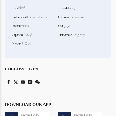
Hindi
हिन्दी
Turkish
Türkçe
Indonesian
Bahasa Indonesia
Ukrainian
Українська
اردو
Urdu
Italiano
Italian
Japanese
日本語
Vietnamese
Tiếng Việt
Korean
한국어
FOLLOW CGTN
DOWNLOAD OUR APP