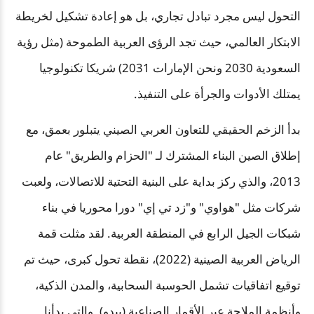
التحول ليس مجرد تبادل تجاري، بل هو إعادة تشكيل لخريطة
الابتكار العالمي، حيث تجد الرؤى العربية الطموحة (مثل رؤية
السعودية 2030 ونحن الإمارات 2031) شريكا تكنولوجيا
يمتلك الأدوات والجرأة على التنفيذ.
بدأ الزخم الحقيقي للتعاون العربي الصيني يتبلور بعمق، مع
إطلاق الصين البناء المشترك لـ "الحزام والطريق" عام
2013، والذي ركز بداية على البنية التحتية للاتصالات، ولعبت
شركات مثل "هواوي" و"زد تي إي" دورا محوريا في بناء
شبكات الجيل الرابع في المنطقة العربية. لقد مثلت قمة
الرياض العربية الصينية (2022)، نقطة تحول كبرى، حيث تم
توقيع اتفاقيات تشمل الحوسبة السحابية، والمدن الذكية،
وأنظمة الملاحة عبر الأقمار الصناعية (بيدو). والتي بدأنا