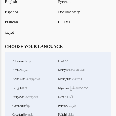
English
Русский
Español
Documentary
Français
CCTV+
العربية
CHOOSE YOUR LANGUAGE
Albanian
Shqip
Lao
ລາວ
Bahasa Melayu
Malay
العربية
Arabic
Belarusian
Беларуская
Mongolian
Монгол
Bengali
বাংলা
Myanmar
မြန်မာဘာသာ
Bulgarian
Български
Nepali
नेपाली
فارسی
Persian
ខ្មែរ
Cambodian
Croatian
Hrvatski
Polish
Polski