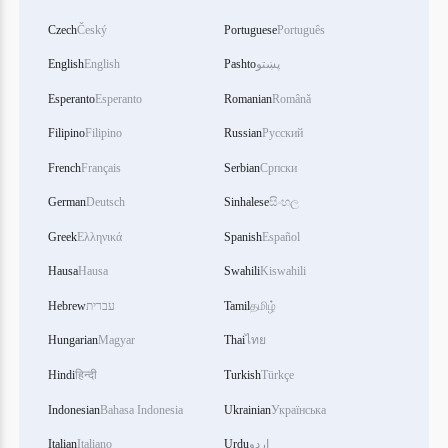
Czech
Český
Portuguese
Português
پښتو
Pashto
English
English
Esperanto
Esperanto
Romanian
Română
Filipino
Filipino
Russian
Русский
French
Français
Serbian
Српски
German
Deutsch
Sinhalese
සිංහල
Greek
Ελληνικά
Spanish
Español
Hausa
Hausa
Swahili
Kiswahili
தமிழ்
Tamil
עברית
Hebrew
Hungarian
Magyar
Thai
ไทย
Hindi
हिन्दी
Turkish
Türkçe
Indonesian
Bahasa Indonesia
Ukrainian
Українська
اردو
Urdu
Italiano
Italian