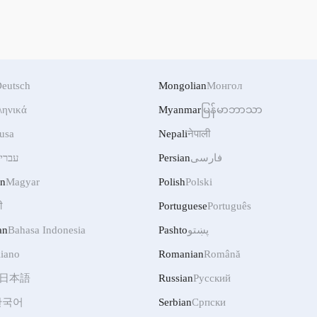
eutsch
Mongolian
Монгол
ληνικά
Myanmar
မြန်မာဘာသာ
usa
Nepali
नेपाली
فارسی
Persian
עברי
an
Magyar
Polish
Polski
ी
Portuguese
Português
پښتو
Pashto
Bahasa Indonesia
an
liano
Romanian
Română
日本語
Russian
Русский
한국어
Serbian
Српски