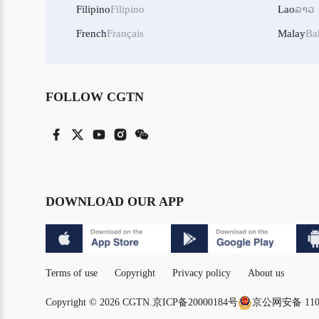
Filipino
Filipino
Lao
ລາວ
French
Français
Malay
Ba
FOLLOW CGTN
DOWNLOAD OUR APP
Terms of use
Copyright
Privacy policy
About us
Copyright © 2026 CGTN.
京ICP备20000184号
京公网安备 1101