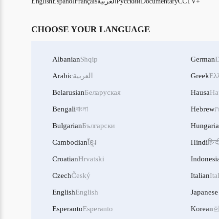
CCTV+
Documentary
Русский
العربية
Français
Español
English
CHOOSE YOUR LANGUAGE
Albanian
Shqip
German
D
Ελ
Greek
العربية
Arabic
Belarusian
Беларуская
Hausa
Ha
ת
Hebrew
বাংলা
Bengali
Bulgarian
Български
Hungari
Cambodian
ខ្មែរ
Hindi
हिन्द
Croatian
Hrvatski
Indonesi
Czech
Český
Italian
Ita
English
English
Japanese
Esperanto
Esperanto
Korean