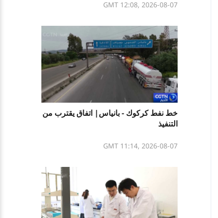
GMT 12:08, 2026-08-07
خط نفط كركوك - بانياس| اتفاق يقترب من
التنفيذ
GMT 11:14, 2026-08-07