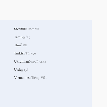
Swahili
Kiswahili
Tamil
தமிழ்
Thai
ไทย
Turkish
Türkçe
Ukrainian
Українська
اردو
Urdu
Vietnamese
Tiếng Việt