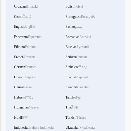
Croatian
Hrvatski
Polish
Polski
Czech
Český
Portuguese
Português
پښتو
Pashto
English
English
Esperanto
Esperanto
Romanian
Română
Filipino
Filipino
Russian
Русский
French
Français
Serbian
Српски
German
Deutsch
Sinhalese
සිංහල
Greek
Ελληνικά
Spanish
Español
Hausa
Hausa
Swahili
Kiswahili
தமிழ்
Tamil
עברית
Hebrew
Hungarian
Magyar
Thai
ไทย
Hindi
हिन्दी
Turkish
Türkçe
Indonesian
Bahasa Indonesia
Ukrainian
Українська