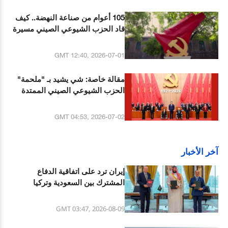
105 أعوام من صناعة النهضة.. كيف
قاد الحزب الشيوعي الصيني مسيرة
تحول غيرت وجه الصين والعالم؟
GMT 12:40, 2026-07-01
مقالة خاصة: شي يشيد بـ "ملحمة"
الحزب الشيوعي الصيني الممتدة
منذ 105 أعوام ويحث على بناء الصين
الاشتراكية الحديثة
GMT 04:53, 2026-07-02
آخر الأخبار
إيران ترد على اتفاقية الدفاع
المشترك بين السعودية وتركيا
وباكستان
GMT 03:47, 2026-08-09