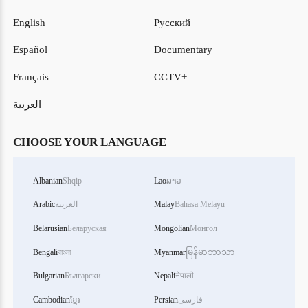
English
Русский
Español
Documentary
Français
CCTV+
العربية
CHOOSE YOUR LANGUAGE
Albanian
Shqip
Lao
ລາວ
Bahasa Melayu
Malay
العربية
Arabic
Belarusian
Беларуская
Mongolian
Монгол
Bengali
বাংলা
Myanmar
မြန်မာဘာသာ
Bulgarian
Български
Nepali
नेपाली
فارسی
Persian
ខ្មែរ
Cambodian