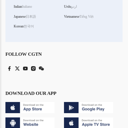
اردو
Urdu
Italiano
Italian
Japanese
日本語
Vietnamese
Tiếng Việt
Korean
한국어
FOLLOW CGTN
DOWNLOAD OUR APP