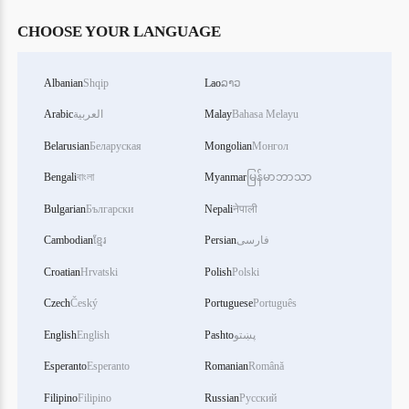
CHOOSE YOUR LANGUAGE
Albanian
Shqip
Lao
ລາວ
Bahasa Melayu
Malay
العربية
Arabic
Belarusian
Беларуская
Mongolian
Монгол
Bengali
বাংলা
Myanmar
မြန်မာဘာသာ
Bulgarian
Български
Nepali
नेपाली
فارسی
Persian
ខ្មែរ
Cambodian
Croatian
Hrvatski
Polish
Polski
Czech
Český
Portuguese
Português
پښتو
Pashto
English
English
Esperanto
Esperanto
Romanian
Română
Filipino
Filipino
Russian
Русский