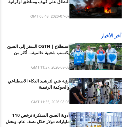
النطاق على كييف ومناطق أوكرانية
أخرى بينما تعلن أوكرانيا عن ضرب
ثلاث مصافي نفط روسية
GMT 05:48, 2026-07-07
آخر الأخبار
استطلاع | CGTN السفر إلى الصين
يكتسب شعبية عالمية… أكثر من
90% من المشاركين يرون تزايد
الاهتمام العالمي بالصين
GMT 11:37, 2026-08-05
رؤية شي لترشيد الذكاء الاصطناعي
والحوكمة الرقمية
GMT 11:35, 2026-08-05
أدوية الصين المبتكرة ترخص 110
مليارات دولار خلال نصف عام، وتحتل