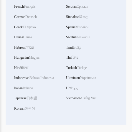
French
Français
Serbian
Српски
German
Deutsch
Sinhalese
සිංහල
Greek
Ελληνικά
Spanish
Español
Hausa
Hausa
Swahili
Kiswahili
தமிழ்
Tamil
עברית
Hebrew
Hungarian
Magyar
Thai
ไทย
Hindi
हिन्दी
Turkish
Türkçe
Indonesian
Bahasa Indonesia
Ukrainian
Українська
اردو
Urdu
Italiano
Italian
Japanese
日本語
Vietnamese
Tiếng Việt
Korean
한국어