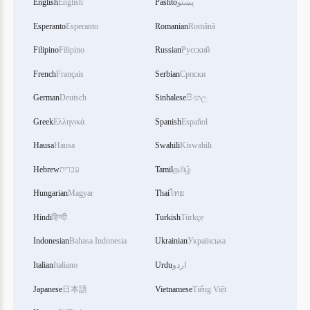
پښتو
Pashto
English
English
Esperanto
Esperanto
Romanian
Română
Filipino
Filipino
Russian
Русский
French
Français
Serbian
Српски
German
Deutsch
Sinhalese
සිංහල
Greek
Ελληνικά
Spanish
Español
Hausa
Hausa
Swahili
Kiswahili
தமிழ்
Tamil
עברית
Hebrew
Hungarian
Magyar
Thai
ไทย
Hindi
हिन्दी
Turkish
Türkçe
Indonesian
Bahasa Indonesia
Ukrainian
Українська
اردو
Urdu
Italiano
Italian
Japanese
日本語
Vietnamese
Tiếng Việt