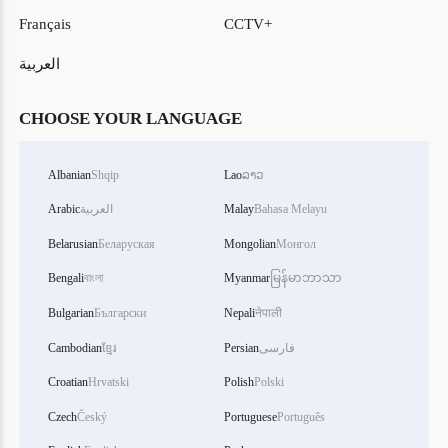
Français
CCTV+
العربية
CHOOSE YOUR LANGUAGE
Albanian
Shqip
Lao
ລາວ
Bahasa Melayu
Malay
العربية
Arabic
Belarusian
Беларуская
Mongolian
Монгол
Bengali
বাংলা
Myanmar
မြန်မာဘာသာ
Bulgarian
Български
Nepali
नेपाली
فارسی
Persian
ខ្មែរ
Cambodian
Croatian
Hrvatski
Polish
Polski
Czech
Český
Portuguese
Português