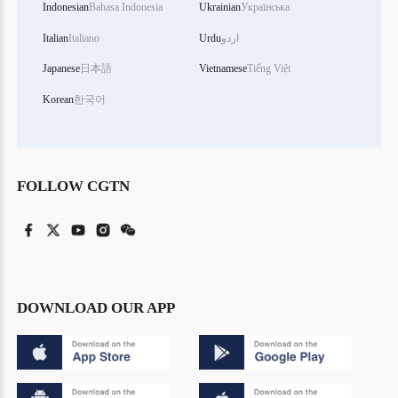
Indonesian
Bahasa Indonesia
Ukrainian
Українська
اردو
Urdu
Italiano
Italian
Japanese
日本語
Vietnamese
Tiếng Việt
Korean
한국어
FOLLOW CGTN
DOWNLOAD OUR APP