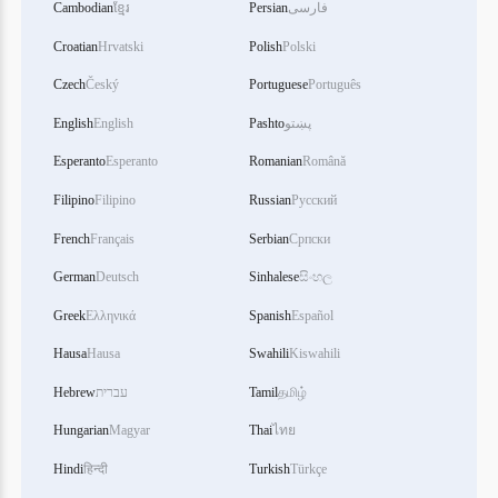
فارسی
Persian
ខ្មែរ
Cambodian
Croatian
Hrvatski
Polish
Polski
Czech
Český
Portuguese
Português
پښتو
Pashto
English
English
Esperanto
Esperanto
Romanian
Română
Filipino
Filipino
Russian
Русский
French
Français
Serbian
Српски
German
Deutsch
Sinhalese
සිංහල
Greek
Ελληνικά
Spanish
Español
Hausa
Hausa
Swahili
Kiswahili
தமிழ்
Tamil
עברית
Hebrew
Hungarian
Magyar
Thai
ไทย
Hindi
हिन्दी
Turkish
Türkçe