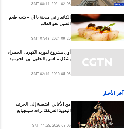
GMT 08:14, 2024-02-08
الكافيار في مدينة يا آن – يتجه طعم
الصين نحو العالم
GMT 07:48, 2024-09-20
أول مشروع لتوريد الكهرباء الخضراء
بشكل مباشر بالتعاون بين الحوسبة
والطاقة في الصين يدخل مرحلة
التشغيل
GMT 02:19, 2026-05-03
آخر الأخبار
من الأغاني الشعبية إلى الحرف
اليدوية العريقة: تراث شينجيانغ
الثقافي المتنوع
GMT 11:38, 2026-08-06