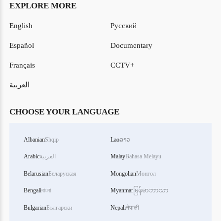
EXPLORE MORE
English
Русский
Español
Documentary
Français
CCTV+
العربية
CHOOSE YOUR LANGUAGE
Albanian
Shqip
Lao
ລາວ
Bahasa Melayu
Malay
العربية
Arabic
Belarusian
Беларуская
Mongolian
Монгол
Bengali
বাংলা
Myanmar
မြန်မာဘာသာ
Bulgarian
Български
Nepali
नेपाली