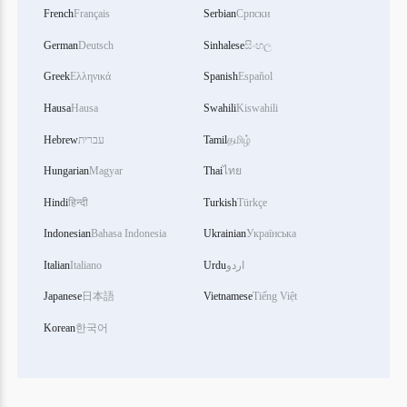
French
Français
Serbian
Српски
German
Deutsch
Sinhalese
සිංහල
Greek
Ελληνικά
Spanish
Español
Hausa
Hausa
Swahili
Kiswahili
தமிழ்
Tamil
עברית
Hebrew
Hungarian
Magyar
Thai
ไทย
Hindi
हिन्दी
Turkish
Türkçe
Indonesian
Bahasa Indonesia
Ukrainian
Українська
اردو
Urdu
Italiano
Italian
Japanese
日本語
Vietnamese
Tiếng Việt
Korean
한국어