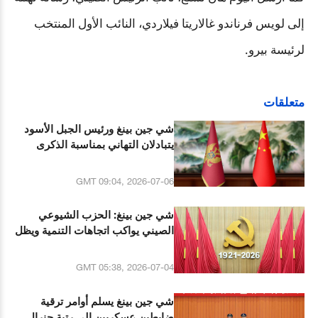
إلى لويس فرناندو غالاريتا فيلاردي، النائب الأول المنتخب
لرئيسة بيرو.
متعلقات
شي جين بينغ ورئيس الجبل الأسود
يتبادلان التهاني بمناسبة الذكرى
الـ20 لإقامة العلاقات بين البلدين
GMT 09:04, 2026-07-06
شي جين بينغ: الحزب الشيوعي
الصيني يواكب اتجاهات التنمية ويظل
دائما في طليعة العصر
GMT 05:38, 2026-07-04
شي جين بينغ يسلم أوامر ترقية
ضابطين عسكريين إلى رتبة جنرال