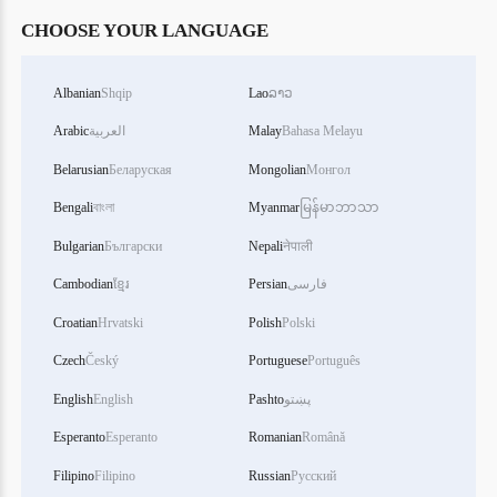
CHOOSE YOUR LANGUAGE
Albanian
Shqip
Lao
ລາວ
Bahasa Melayu
Malay
العربية
Arabic
Belarusian
Беларуская
Mongolian
Монгол
Bengali
বাংলা
Myanmar
မြန်မာဘာသာ
Bulgarian
Български
Nepali
नेपाली
فارسی
Persian
ខ្មែរ
Cambodian
Croatian
Hrvatski
Polish
Polski
Czech
Český
Portuguese
Português
پښتو
Pashto
English
English
Esperanto
Esperanto
Romanian
Română
Filipino
Filipino
Russian
Русский