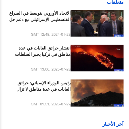
متعلقات
الاتحاد الأوروبي يتوسط في الصراع
الفلسطيني الإسرائيلي مع دعم حل
الدولتين من قبل عدة دول
GMT 12:48, 2024-01-23
انتشار حرائق الغابات في عدة
مناطق في تركيا يجبر السلطات
المحلية على إجلاء آلاف السكان
GMT 13:06, 2025-07-28
رئيس الوزراء الإسباني: حرائق
الغابات في عدة مناطق لا تزال
شديدة
GMT 01:51, 2026-07-27
آخر الأخبار