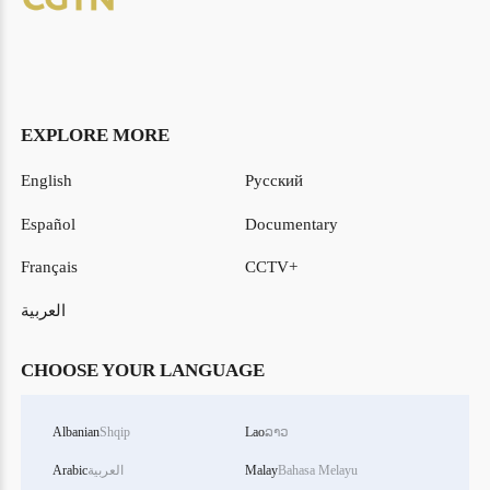
EXPLORE MORE
English
Русский
Español
Documentary
Français
CCTV+
العربية
CHOOSE YOUR LANGUAGE
Albanian
Shqip
Lao
ລາວ
Bahasa Melayu
Malay
العربية
Arabic