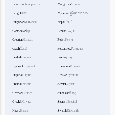
Belarusian
Беларуская
Mongolian
Монгол
Bengali
বাংলা
Myanmar
မြန်မာဘာသာ
Bulgarian
Български
Nepali
नेपाली
فارسی
Persian
ខ្មែរ
Cambodian
Croatian
Hrvatski
Polish
Polski
Czech
Český
Portuguese
Português
پښتو
Pashto
English
English
Esperanto
Esperanto
Romanian
Română
Filipino
Filipino
Russian
Русский
French
Français
Serbian
Српски
German
Deutsch
Sinhalese
සිංහල
Greek
Ελληνικά
Spanish
Español
Hausa
Hausa
Swahili
Kiswahili