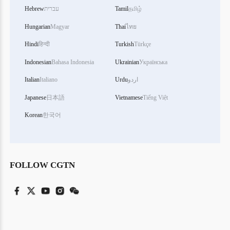
தமிழ்
Tamil
עברית
Hebrew
Hungarian
Magyar
Thai
ไทย
Hindi
हिन्दी
Turkish
Türkçe
Indonesian
Bahasa Indonesia
Ukrainian
Українська
اردو
Urdu
Italiano
Italian
Japanese
日本語
Vietnamese
Tiếng Việt
Korean
한국어
FOLLOW CGTN