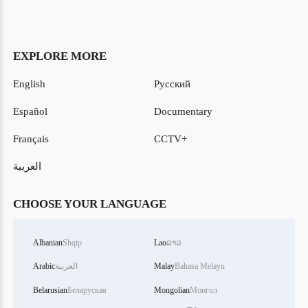
EXPLORE MORE
English
Русский
Español
Documentary
Français
CCTV+
العربية
CHOOSE YOUR LANGUAGE
Albanian
Shqip
Lao
ລາວ
Bahasa Melayu
Malay
العربية
Arabic
Belarusian
Беларуская
Mongolian
Монгол