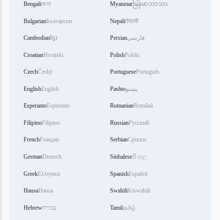
Bengali
বাংলা
Myanmar
မြန်မာဘာသာ
Bulgarian
Български
Nepali
नेपाली
فارسی
Persian
ខ្មែរ
Cambodian
Croatian
Hrvatski
Polish
Polski
Czech
Český
Portuguese
Português
پښتو
Pashto
English
English
Esperanto
Esperanto
Romanian
Română
Filipino
Filipino
Russian
Русский
French
Français
Serbian
Српски
German
Deutsch
Sinhalese
සිංහල
Greek
Ελληνικά
Spanish
Español
Hausa
Hausa
Swahili
Kiswahili
தமிழ்
Tamil
עברית
Hebrew