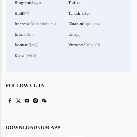
Hungarian
Magyar
Thai
ไทย
Hindi
हिन्दी
Turkish
Türkçe
Indonesian
Bahasa Indonesia
Ukrainian
Українська
اردو
Urdu
Italiano
Italian
Japanese
日本語
Vietnamese
Tiếng Việt
Korean
한국어
FOLLOW CGTN
DOWNLOAD OUR APP